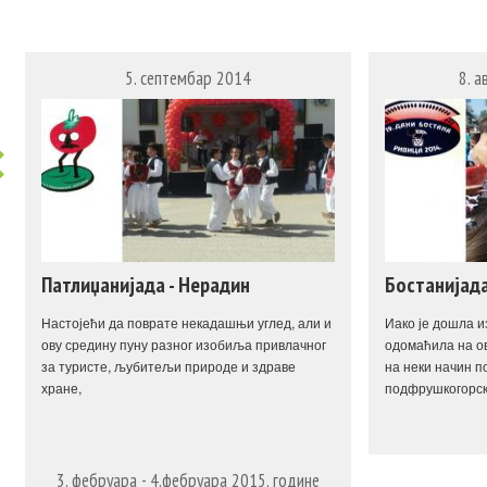
5. септембар 2014
8. а
Патлиџанијада - Нерадин
Бостанијада
Настојећи да поврате некадашњи углед, али и
Иако је дошла и
ову средину пуну разног изобиља привлачног
одомаћила на о
за туристе, љубитељи природе и здраве
на неки начин п
хране,
подфрушкогорск
3. фебруара - 4.фебруара 2015. године