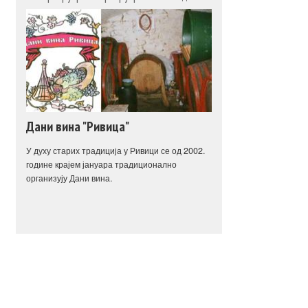
Дани вина "Ривица"
У духу старих традиција у Ривици се од 2002.
године крајем јануара традиционално
организују Дани вина.