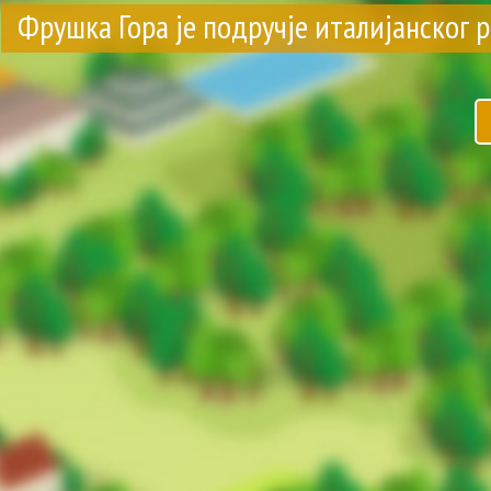
Фрушка Гора је подручје италијанског р