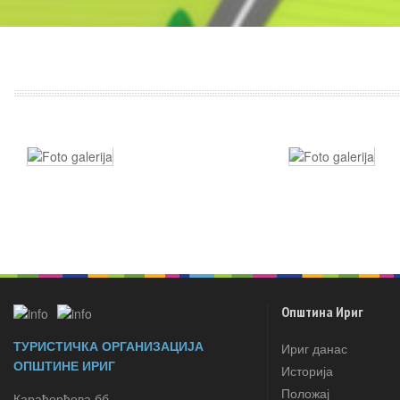
Општина Ириг
ТУРИСТИЧКА ОРГАНИЗАЦИЈА
Ириг данас
ОПШТИНЕ ИРИГ
Историја
Положај
Карађорђева бб,