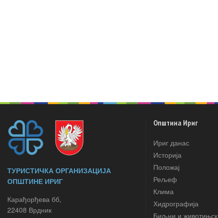
Општина Ириг
Ириг данас
Историја
Положај
ТУРИСТИЧКА ОРГАНИЗАЦИЈА
Рељеф
ОПШТИНЕ ИРИГ
Клима
Карађорђева бб,
Хидрографија
22408 Врдник
Биљни и животињск