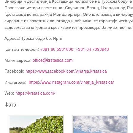
Винарија и дестилерија Крсташица налази се на Турском брду, а 
Производи четири врсте вина- Саувигнон Бланц, Цхардоннаy, Росе 
Крсташица воћна ракија Монастерлија. Оно што издваја винариј
сировине из властитих винограда и воћњака, те гарантује искључ
задовољства клијената кроз квалитет производа. За живот вечни
Адреса: Турско брдо бб, Ириг
Контакт телефон:
+381 60 5331800
;
+381 64 7093943
Маил адреса:
office@krstasica.com
Facebook:
https://www.facebook.com/vinarija.krstasica
Инстаграм:
https://www.instagram.com/vinarija_krstasica/
Web:
https://krstasica.com/
Фото: