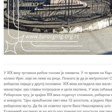
У XIX веку трговина рибом поново је оживела. У то време ни Ка
колико Ириг, који не лежи на реци. Познато је да је митрополит 
рибарска пијаца у другој половини XIX века изгледала као мал
манастири, као главни потрошачи и цела околина. У знак сећањ
Рибарском тргу, је крајем XIX века подигнут споменик, рибарски 
и анегдота: "Цео хришћански свет има 12 апостола, а једино Ири
рибарском крсту. Да би се осветио проти Васи Николајевичу што 
Ешкичевић насликао је на крсту као тринаестог апостола лик ово