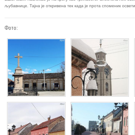
љубавнице. Тајна је откривена тек када је прота споменик осветио
Фото: