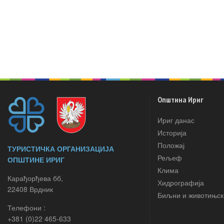
Општина Ириг
Ириг данас
Историја
Положај
ТУРИСТИЧКА ОРГАНИЗАЦИЈА
Рељеф
ОПШТИНЕ ИРИГ
Клима
Карађорђева бб,
Хидрографија
22408 Врдник
Биљни и животињск
Телефони :
+381 (0)22 465-633