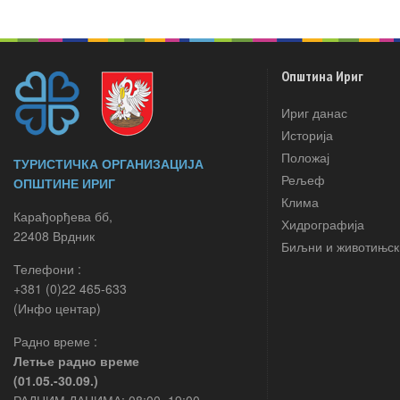
Општина Ириг
Ириг данас
Историја
Положај
ТУРИСТИЧКА ОРГАНИЗАЦИЈА
Рељеф
ОПШТИНЕ ИРИГ
Клима
Карађорђева бб,
Хидрографија
22408 Врдник
Биљни и животињск
Телефони :
+381 (0)22 465-633
(Инфо центар)
Радно време :
Летње радно време
(01.05.-30.09.)