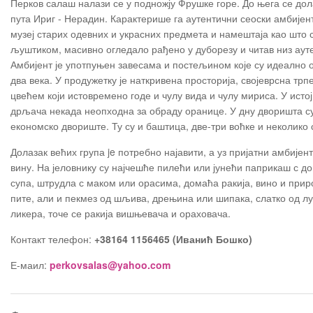
Перков салаш налази се у подножју Фрушке горе. До њега се до
пута Ириг - Нерадин. Карактерише га аутентични сеоски амбијент
музеј старих одевних и украсних предмета и намештаја као што
љуштиком, масивно огледало рађено у дуборезу и читав низ аут
Амбијент је употпуњен завесама и постељином које су идеално о
два века. У продужетку је наткривена просторија, својеврсна трп
цвећем који истовремено годе и чулу вида и чулу мириса. У истој
дрљача некада неопходна за обраду оранице. У дну дворишта су 
економско двориште. Ту су и баштица, две-три воћке и неколико 
Долазак већих група je потребно најавити, а уз пријатни амбије
вину. На јеловнику су најчешће пилећи или јунећи паприкаш с 
супа, штрудла с маком или орасима, домаћа ракија, вино и прир
пите, али и пекмез од шљива, дрењина или шипака, слатко од лу
ликера, точе се ракија вишњевача и ораховача.
Контакт телефон:
+38164 1156465 (Иванић Бошко)
Е-маил:
perkovsalas@yahoo.com