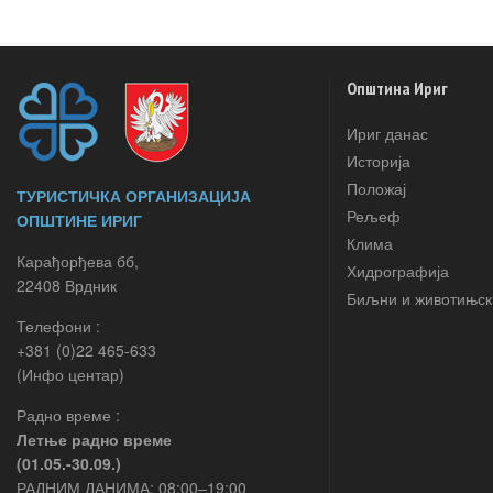
Општина Ириг
Ириг данас
Историја
Положај
ТУРИСТИЧКА ОРГАНИЗАЦИЈА
Рељеф
ОПШТИНЕ ИРИГ
Клима
Карађорђева бб,
Хидрографија
22408 Врдник
Биљни и животињск
Телефони :
+381 (0)22 465-633
(Инфо центар)
Радно време :
Летње радно време
(01.05.-30.09.)
РАДНИМ ДАНИМА: 08:00–19:00