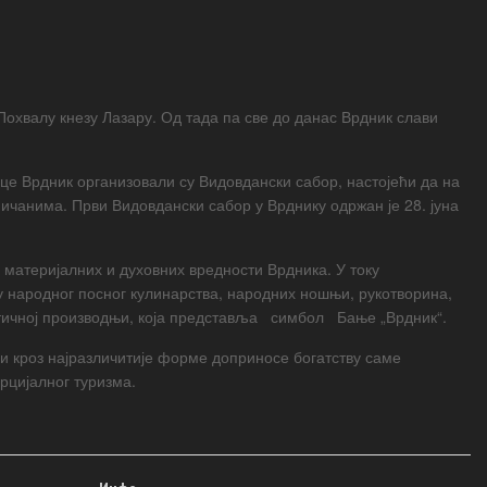
Похвалу кнезу Лазару. Од тада па све до данас Врдник слави
це Врдник организовали су Видовдански сабор, настојећи да на
ичанима. Први Видовдански сабор у Врднику одржан је 28. јуна
 материјалних и духовних вредности Врдника. У току
 народног посног кулинарства, народних ношњи, рукотворина,
ентичној производњи, која представља симбол Бање „Врдник“.
и кроз најразличитије форме доприносе богатству саме
рцијалног туризма.