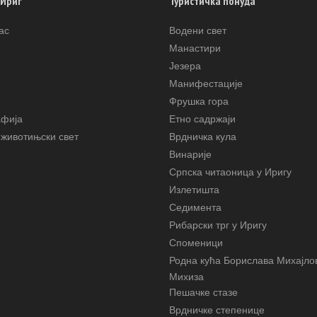
 Ириг
Туристичка понуда
ас
Водени свет
Манастири
Језера
Манифестације
Фрушка гора
афија
Етно садржаји
животињски свет
Врдничка кула
Винарије
Српска читаоница у Иригу
Излетишта
Седимента
Рибарски трг у Иригу
Споменици
Родна кућа Борислава Михајло
Михиза
Пешачке стазе
Врдничке степенице