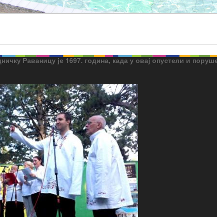
дничку Раваницу је 1697. година, када у овај опустели и пор