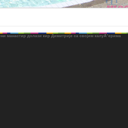
ушени манастир долази кир Димитрије са својим калуĂ°ерима