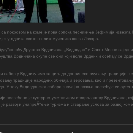
 са покровом на коме је прва српска песникиња Јефимија извезла 
ијег угодника светог великомученика кнеза Лазара.
будућношћу Друштво Врдничана ,,Видовдан'' и Савет Месне заједни
уштва Врдничана окупе све они који воле Врдник и осећају се Врдн
 сабор у Врднику има за циљ да допринесе очувању традиције, те
овању традиције народних обичаја и веровања, као и презентовању
да. У току Видовданског сабора значајна пажња посвећује се аут
је посвећено је културно-уметничком стваралаштву Врдничана, кој
е развој и унапреĂ°ење туризма и стварање услова за развој коме