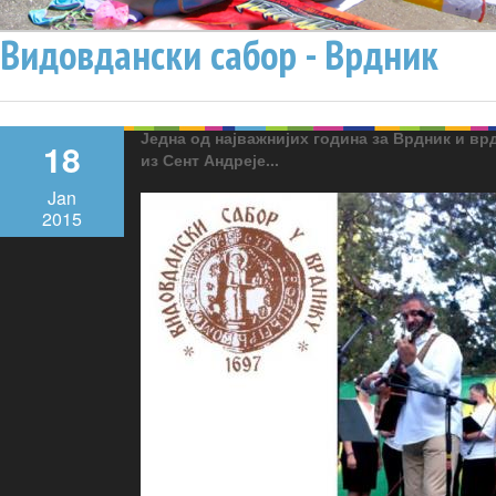
Видовдански сабор - Врдник
Једна од најважнијих година за Врдник и вр
18
из Сент Андреје...
Jan
2015