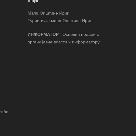
Инфо
Мапa Општине Ириг
Туристичка мапа Општине Ириг
ИНФОРМАТОР
- Основни подаци о
органу јавне власти и информатору
вића