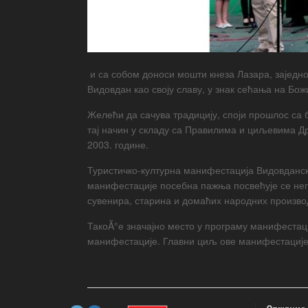
и са собом доноси мошти кнеза Лазара, заједно
Видовдан као своју славу, у знак сећања на Бож
Желећи да сачува традицију, споји прошлос са 
тај начин у складу са Правилима и циљевима Др
2003. године.
Туристичко-културна манифестација Видовдански
манифестације посебна пажња посвећује се нег
сувенира, старина и домаћих народних произво
ТакоĂ°е значајно место у програму манифестаци
манифестације. Главни циљ ове манифестације ј