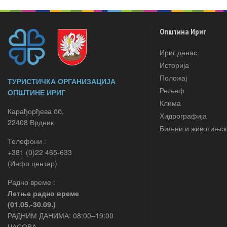
Општина Ириг
Ириг данас
Историја
Положај
ТУРИСТИЧКА ОРГАНИЗАЦИЈА
Рељеф
ОПШТИНЕ ИРИГ
Клима
Карађорђева бб,
Хидрографија
22408 Врдник
Биљни и животињск
Телефони :
+381 (0)22 465-633
(Инфо центар)
Радно време :
Летње радно време
(01.05.-30.09.)
РАДНИМ ДАНИМА: 08:00–19:00
ЧАСОВА