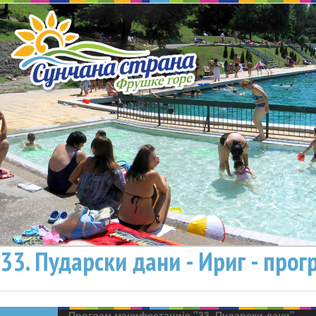
33. Пударски дани - Ириг - прог
Програм манифестације "33. Пударски дани"