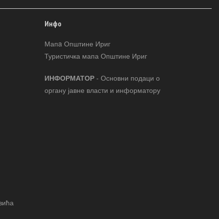
Инфо
Мапa Општине Ириг
Туристичка мапа Општине Ириг
ИНФОРМАТОР
- Основни подаци о
органу јавне власти и информатору
вића