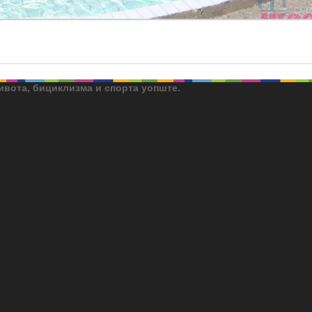
ивота, бициклизма и спорта уопште.