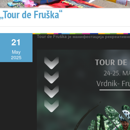
„Tour de Fruška“
Tour de Fruška је манифестација рекреатив
21
May
2025