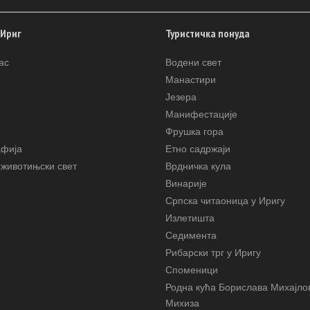
 Ириг
Туристичка понуда
ас
Водени свет
Манастири
Језера
Манифестације
Фрушка гора
афија
Етно садржаји
животињски свет
Врдничка кула
Винарије
Српска читаоница у Иригу
Излетишта
Седимента
Рибарски трг у Иригу
Споменици
Родна кућа Борислава Михајло
Михиза