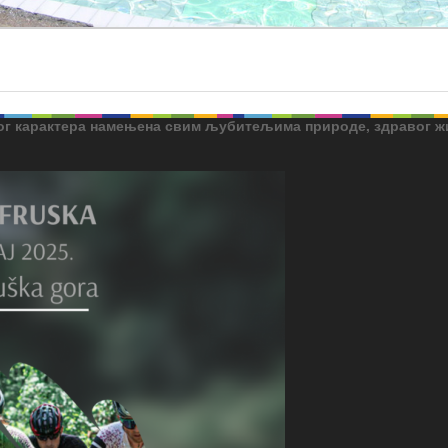
ног карактера намењена свим љубитељима природе, здравог ж