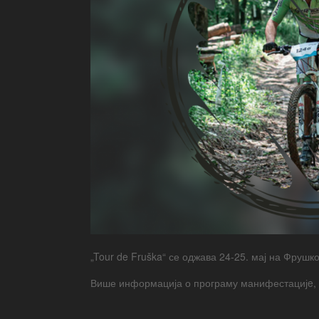
„Tour de Fruška“ се оджава 24-25. мај на Фрушко
Више информација о програму манифестацијe, 