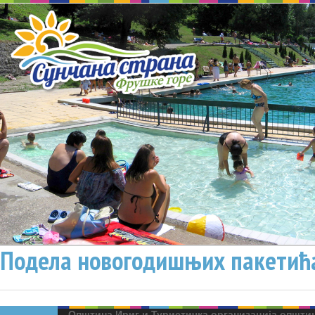
Подела новогодишњих пакетића
Општина Ириг и Туристичка организација општи