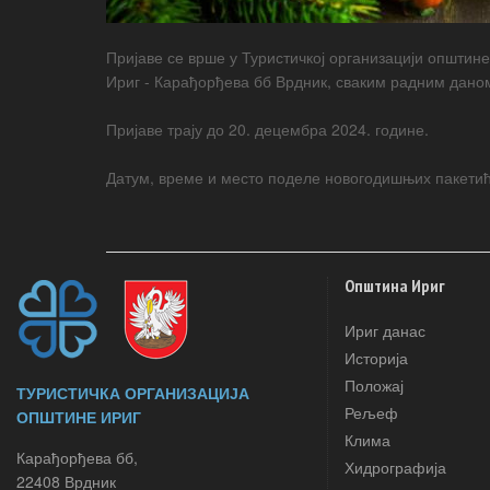
Пријаве се врше у Туристичкој организацији општи
Ириг - Карађорђева бб Врдник, сваким радним даном
Пријаве трају до 20. децембра 2024. године.
Датум, време и место поделе новогодишњих пакети
Општина Ириг
Ириг данас
Историја
Положај
ТУРИСТИЧКА ОРГАНИЗАЦИЈА
Рељеф
ОПШТИНЕ ИРИГ
Клима
Карађорђева бб,
Хидрографија
22408 Врдник